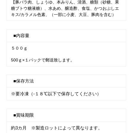
【豚バラ肉、しょうゆ、本みりん、清酒、糖類（砂糖、果
糖ブトウ糖液糖）、水あめ、醸造酢、食塩、かつおぶしエ
キス/カラメル色素、（一部に小麦、大豆、豚肉を含む）
■内容量
５００ｇ
500ｇ×１パックで郵送致します。
■保存方法
※要冷凍（-１８℃以下で保存してください）
■賞味期限
約3カ月 ※製造ロットによって異なります。