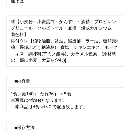
油そば
麺【小麦粉・小麦蛋白・かんすい・酒精・プロピレン
グリコール・ソルビトール・並塩・焼成カルシウム・
着色料】
添付タレ【植物油脂、醤油、醸造酢、ラー油、糖類(砂
糖、果糖ぶどう糖液糖)、食塩、チキンエキス、ポーク
エキス、調味料(アミノ酸等)、カラメル色素、(原材料
の一部に小麦、大豆を含む)]
■内容量
1食／麺140g・たれ36g ×８食
※写真は4食setとなります。
本商品は4食set×２で配送致します。
■保存方法