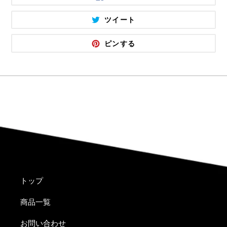
で
シ
ェ
TWITTER
ツイート
ア
に
す
投
る
稿
PINTEREST
ピンする
す
で
る
ピ
ン
す
る
トップ
商品一覧
お問い合わせ