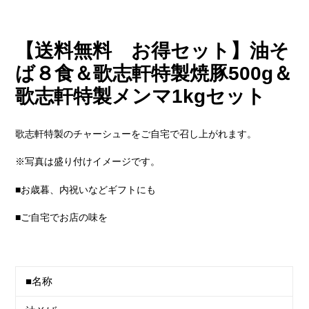
ト
に
商
品
【送料無料 お得セット】油そ
を
ば８食＆歌志軒特製焼豚500g＆
追
加
歌志軒特製メンマ1kgセット
す
る
歌志軒特製のチャーシューをご自宅で召し上がれます。
※写真は盛り付けイメージです。
■お歳暮、内祝いなどギフトにも
■ご自宅でお店の味を
■名称