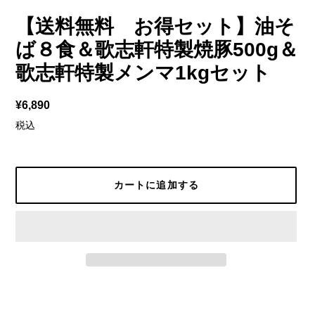
【送料無料 お得セット】油そ
ば８食＆歌志軒特製焼豚500g＆
歌志軒特製メンマ1kgセット
¥6,890
通
常
税込
価
格
カートに追加する
カ
ー