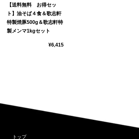
【送料無料 お得セッ
お
＆
可
ト】油そば４食＆歌志軒
得
特製焼豚500g＆歌志軒特
歌
能】
製メンマ1kgセット
セ
志
油
ッ
¥6,415
通
軒
そ
ト】
常
特
ば
油
価
製
４
そ
格
焼
食
ば
豚
＆
４
500g
オ
食
＆
リ
＆
歌
ジ
トップ