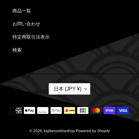
歌
志
ナ
商品一覧
志
軒
ル
お問い合わせ
軒
特
丼
特定商取引法表示
特
製
＆
検索
製
メ
歌
焼
ン
志
豚
マ
軒
国
500g
日本 (JPY ¥)
1kg
特
/
地
＆
セ
製
域
決
歌
ッ
焼
済
方
志
ト
豚
法
© 2026,
kajikenonlineshop
Powered by Shopify
軒
500g