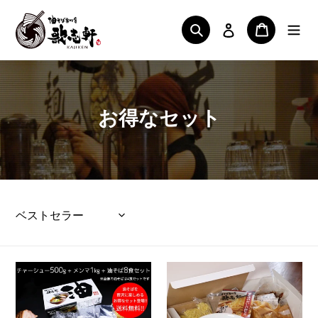
コ
ン
ログイン
検索
カート
テ
ン
ツ
に
ス
コ
お得なセット
キ
ッ
レ
プ
ク
す
る
シ
並び替え
ョ
3個の商品
ン
:
【送
【送
料
料