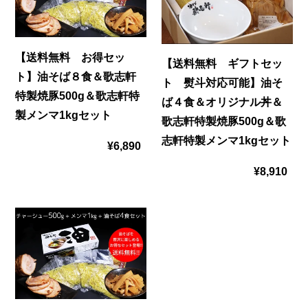
無
無
料
料
【送料無料 お得セッ
お
ギ
【送料無料 ギフトセッ
ト】油そば８食＆歌志軒
ト 熨斗対応可能】油そ
得
フ
特製焼豚500g＆歌志軒特
ば４食＆オリジナル丼＆
製メンマ1kgセット
セ
ト
歌志軒特製焼豚500g＆歌
志軒特製メンマ1kgセット
ッ
セ
¥6,890
通
ト】
ッ
¥8,910
通
常
油
ト
常
価
【送
そ
熨
価
格
料
ば
斗
格
無
８
対
料
食
応